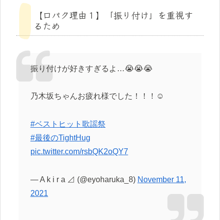
【口パク理由１】「振り付け」を重視す
るため
振り付けが好きすぎるよ…😭😭😭
乃木坂ちゃんお疲れ様でした！！！☺️
#ベストヒット歌謡祭
#最後のTightHug
pic.twitter.com/rsbQK2oQY7
— A k i r a ⊿ (@eyoharuka_8)
November 11,
2021