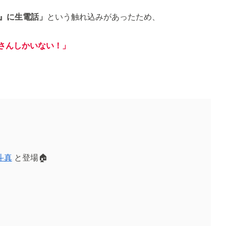
K』に生電話」
という触れ込みがあったため、
貴さんしかいない！」
斗真
と登場🏠