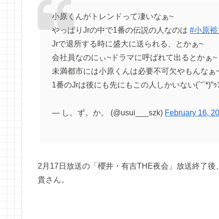
小原くんがトレンドって凄いなぁ~
やっぱりJrの中で1番の伝説の人なのは
#小原裕
Jrで退所する時に盛大に送られる、とかぁ~
会社員なのにぃ~ドラマに呼ばれて出るとかぁ~
未満都市には小原くんは必要不可欠やもんなぁ
1番のJrは後にも先にもこの人しかいない(´˘`*)”ｩ
— し。ず。か。 (@usui___szk)
February 16, 2
2月17日放送の「櫻井・有吉THE夜会」放送終了
貴さん。