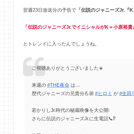
翌週23日放送分の予告で
「伝説のジャニーズJr.『
「伝説のジャニーズJr.でイニシャルがK＝小原裕
とトレンドに入ったんでしょうね。
ご視聴ありがとうございました☀️
来週の
#THE夜会
は…
歴代ジャニーズの兄貴分💪🏼
#ヒロミ
が
#生田
若かりしJr.時代の秘蔵映像を大公開❕
さらに伝説のジャニーズJr.に生電話📞⁉️