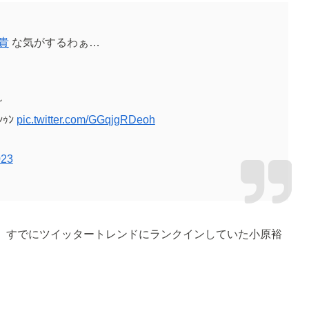
貴
な気がするわぁ…
~
ﾝｩﾝ
pic.twitter.com/GGqjgRDeoh
023
後、すでにツイッタートレンドにランクインしていた小原裕