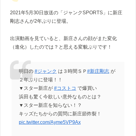
2021年5月30日放送の「ジャンクSPORTS」に新庄
剛志さんが2年ぶりに登場。
出演動画を見ていると、新庄さんの顔がまた変化
（進化）したのでは？と思える変貌ぶりです！
明日の
#ジャンク
は３時間ＳＰ
#新庄剛志
が
２年ぶりに登場！！
▼スター新庄が
#コストコ
で爆買い
浜田も驚く今欲しい意外なものとは？
▼スター新庄を知らない！？
キッズたちからの質問に新庄節炸裂！
pic.twitter.com/Ayme5VP9Ax