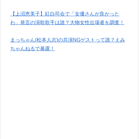
【上沼恵美子】紅白司会で「女優さんが良かった
わ」発言の演歌歌手は誰？大物女性出場者を調査！
まっちゃん(松本人志)の共演NGゲストって誰？えみ
ちゃんねるで暴露！