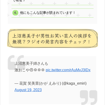
で有名？
他にもこんな記事が読まれています！
上沼恵美子が男性お笑い芸人の挨拶を
無視？ラジオの発言内容をチェック！
上沼恵美子姉さんも
激おこや😠💢💢💢
pic.twitter.com/rAuMvJ3lDx
— 花賀 笑美里(かが えみり) (@kaga_emiri)
August 19, 2023