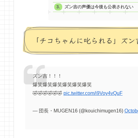
ズン吉の声優は今後も公表されない
「チコちゃんに叱られる」ズン
ズン吉！！！
爆笑爆笑爆笑爆笑爆笑爆笑
🤣🤣🤣🤣🤣🤣
pic.twitter.com/i9Voy4vQuF
— 団長・MUGEN16 (@kouichimugen16)
Octob