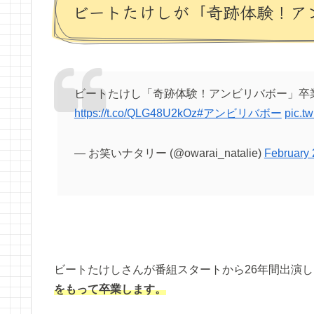
ビートたけしが「奇跡体験！ア
ビートたけし「奇跡体験！アンビリバボー」卒
https://t.co/QLG48U2kOz
#アンビリバボー
pic.t
— お笑いナタリー (@owarai_natalie)
February 
ビートたけしさんが番組スタートから26年間出演し
をもって卒業します。