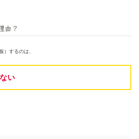
理由？
板）するのは、
ない